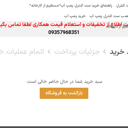
کنترل
راهنمای خرید ست کنترل پمپ آب*مستقیم از کارخانه*
صب ست کنترل پمپ آب
خرید پمپ آب
 اطلاع از تخفیفات و استعلام قیمت همکاری لطفا تماس بگیر
 از کارخانه
09357968351
 خرید
جزئیات پرداخت
اتمام عملیات خ
سبد خرید شما در حال حاضر خالی است.
بازگشت به فروشگاه