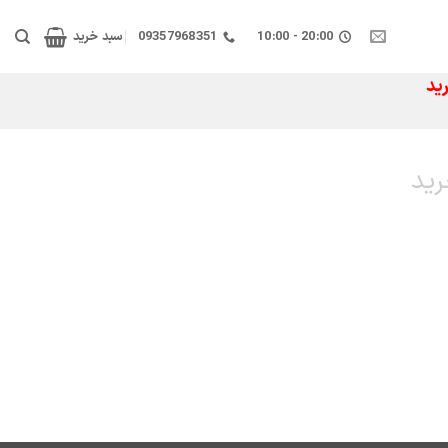
20:00 - 10:00
09357968351
سبد خرید
ید
رید