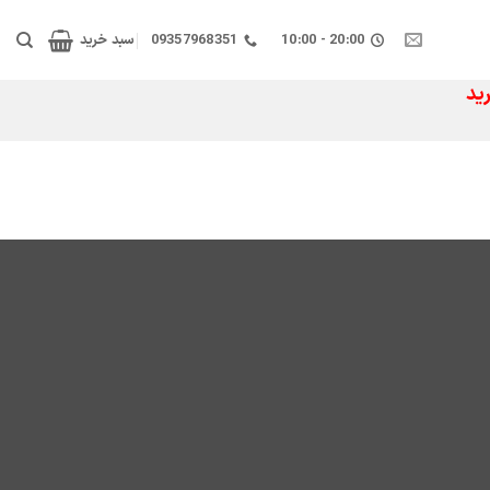
20:00 - 10:00
09357968351
سبد خرید
ید