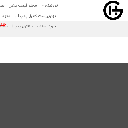
Ski
فروشگاه
مجله قیمت پلاس
ست 
t
بهترین ست کنترل پمپ آب
نحوه ن
conten
جهت
خرید عمده ست کنترل پمپ آب-مستقیم