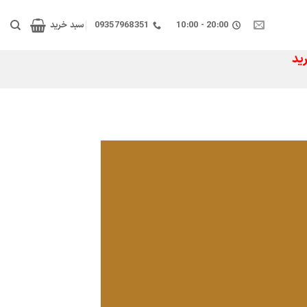
20:00 - 10:00
09357968351
سبد خرید
ید