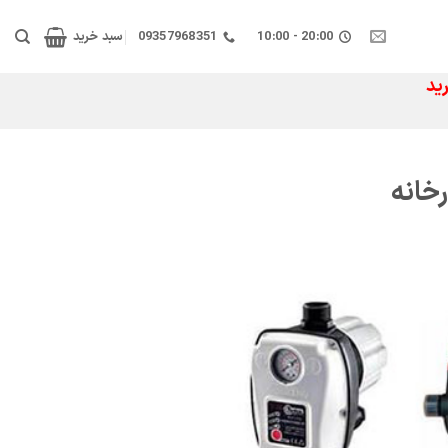
20:00 - 10:00
09357968351
سبد خرید
ید
خانه