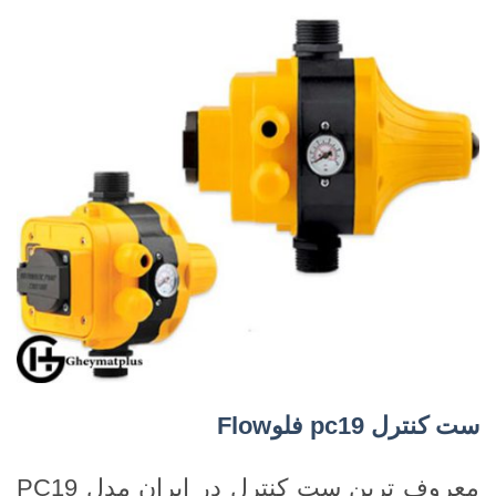
ست کنترل
pc19
فلو
Flow
معروف ترین ست کنترل در ایران مدل PC19