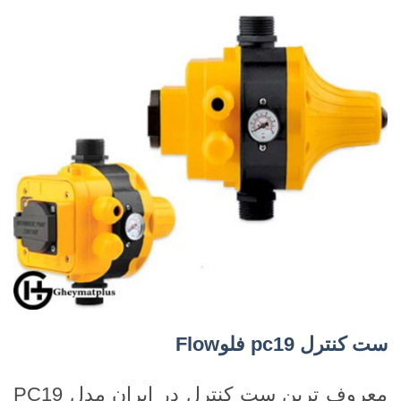
ست کنترل
pc19
فلو
Flow
معروف ترین ست کنترل در ایران مدل PC19