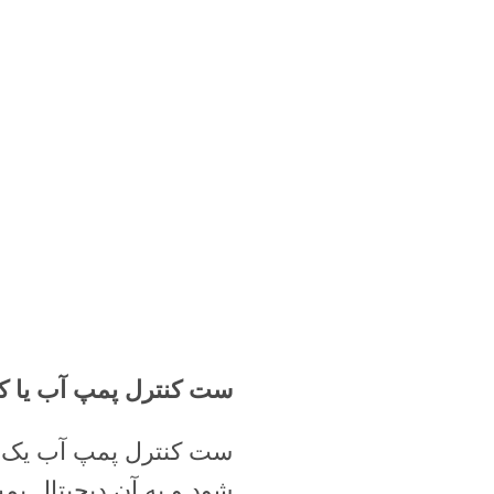
ست کنترل پمپ آب یا ک
ست کنترل پمپ آب یک و
شود و به آن دیجیتال پم