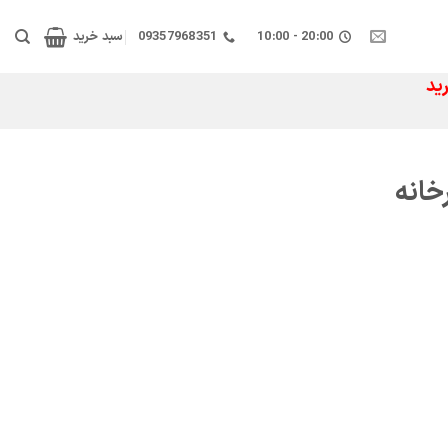
20:00 - 10:00
09357968351
سبد خرید
ید
خانه