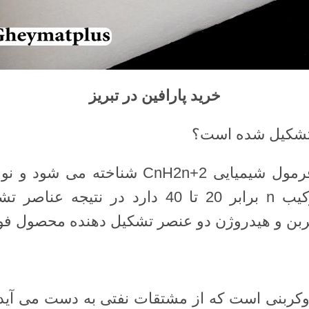
خرید پارافین در تبریز
 تشکیل شده است؟
این ماده در شیمی با فرمول شیمیایی H2n+2
شود. نوع جامد این ترکیب n برابر 20 تا 40 دار
کربن و هیدروژن دو عنصر تشکیل دهنده محصول فو
وکربنی است که از مشتقات نفتی به دست می آید. 