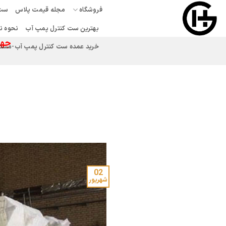
Ski
فروشگاه
مجله قیمت پلاس
ست 
t
بهترین ست کنترل پمپ آب
نحوه ن
conten
جهت
خرید عمده ست کنترل پمپ آب-مستقیم
02
شهریور