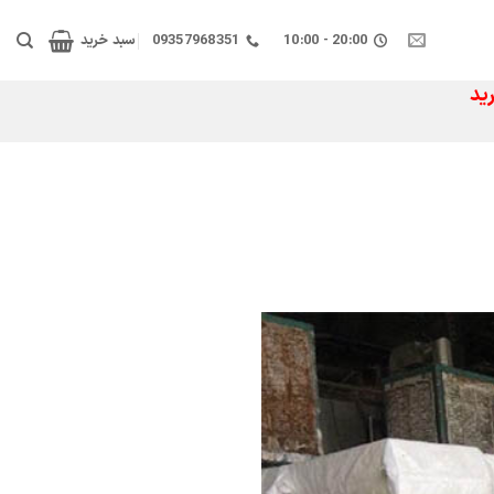
20:00 - 10:00
09357968351
سبد خرید
ید