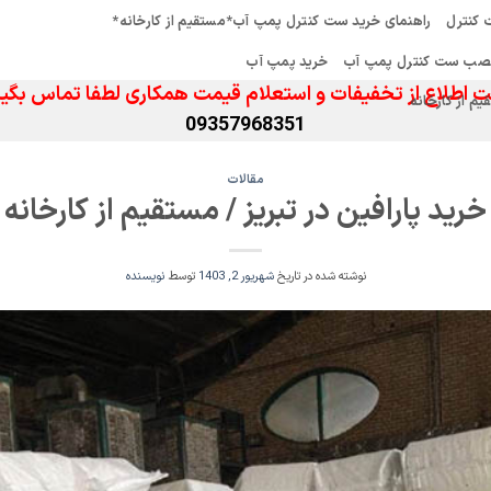
کنترل
راهنمای خرید ست کنترل پمپ آب*مستقیم از کارخانه*
صب ست کنترل پمپ آب
خرید پمپ آب
 اطلاع از تخفیفات و استعلام قیمت همکاری لطفا تماس بگیر
 از کارخانه
09357968351
مقالات
خرید پارافین در تبریز / مستقیم از کارخانه
نوشته شده در تاریخ
شهریور 2, 1403
توسط
نویسنده