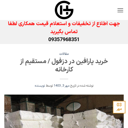
Ski
t
conten
جهت اطلاع از تخفیفات و استعلام قیمت همکاری لطفا
تماس بگیرید
09357968351
مقالات
خرید پارافین در دزفول / مستقیم از
کارخانه
نوشته شده در تاریخ
مهر 3, 1403
توسط
نویسنده
03
مهر