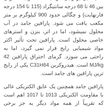
بین 46 تا 68 درجه سانتیگراد (115 تا 154 درجه
فارنهایت) و چگالی حدود 900 کیلوگرم بر متر
مکعب یافت می شود. پارافین جامد در آب
محلول نمیشود، اما در اتر، بنزن و استرهای
خاصی محلول است. پارافین تحت تأثیر اکثر
مواد شیمیایی رایج قرار نمی گیرد، اما به
راحتی می سوزد. گرمای احتراق پارافین 42
MJ/kg است. هیدروکربن C31H64 یکی از رایج
ترین پارافین های جامد است.
پارافین جامد همچنین یک عایق الکتریکی عالی
با مقاومت الکتریکی 1013 تا 1017 اهم است
که تقریباً از همه مواد دیگر به جز برخی