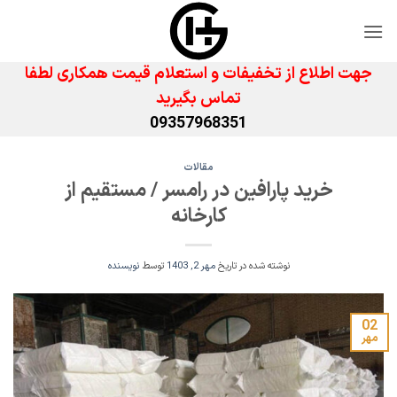
Ski
t
conten
جهت اطلاع از تخفیفات و استعلام قیمت همکاری لطفا
تماس بگیرید
09357968351
مقالات
خرید پارافین در رامسر / مستقیم از
کارخانه
نوشته شده در تاریخ
مهر 2, 1403
توسط
نویسنده
02
مهر