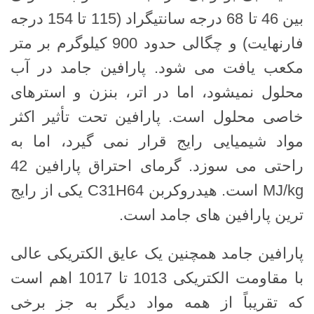
بین 46 تا 68 درجه سانتیگراد (115 تا 154 درجه
فارنهایت) و چگالی حدود 900 کیلوگرم بر متر
مکعب یافت می شود. پارافین جامد در آب
محلول نمیشود، اما در اتر، بنزن و استرهای
خاصی محلول است. پارافین تحت تأثیر اکثر
مواد شیمیایی رایج قرار نمی گیرد، اما به
راحتی می سوزد. گرمای احتراق پارافین 42
MJ/kg است. هیدروکربن C31H64 یکی از رایج
ترین پارافین های جامد است.
پارافین جامد همچنین یک عایق الکتریکی عالی
با مقاومت الکتریکی 1013 تا 1017 اهم است
که تقریباً از همه مواد دیگر به جز برخی