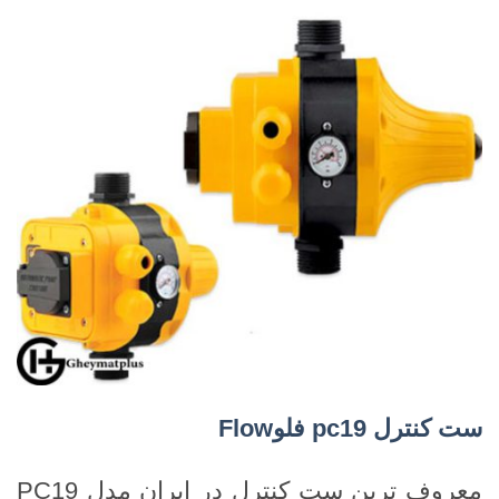
ست کنترل
pc19
فلو
Flow
معروف ترین ست کنترل در ایران مدل PC19