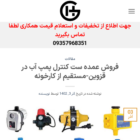
Ski
t
conten
جهت اطلاع از تخفیفات و استعلام قیمت همکاری لطفا
تماس بگیرید
09357968351
مقالات
فروش عمده ست کنترل پمپ آب در
قزوین-مستقیم از کارخونه
نوشته شده در تاریخ
آذر 3, 1402
توسط
نویسنده
03
آذر