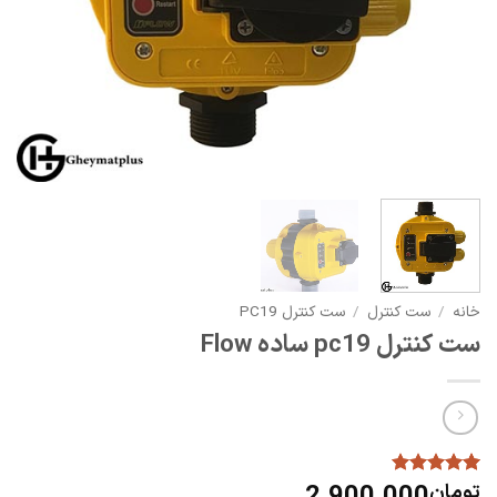
خانه
/
ست کنترل
/
ست کنترل PC19
ست کنترل pc19 ساده Flow
تومان
65
امتیاز
4.98