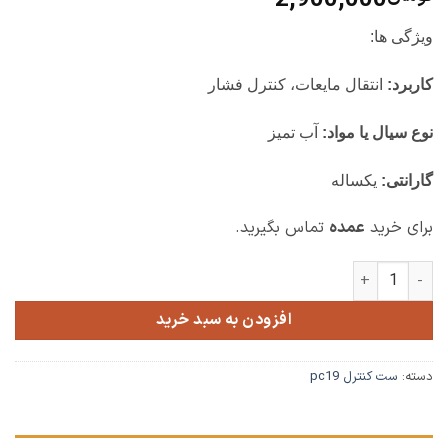
2,900,000
از 5 امتیاز
مشتری
ویژگی ها:
کاربرد:
انتقال مایعات، کنترل فشار
نوع سیال یا مواد:
آب تمیز
گارانتی:
یکساله
برای خرید
عمده
تماس بگیرید.
ست کنترل pc19 ساده Flow عدد
افزودن به سبد خرید
دسته:
ست کنترل pc19